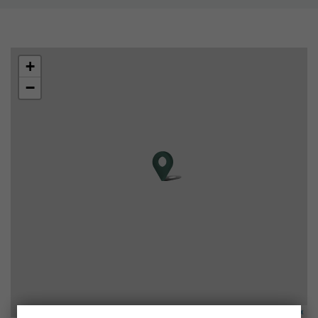
+
−
| Map data ©
contributors, Imagery ©
Leaflet
OpenStreetMap
Mapbox