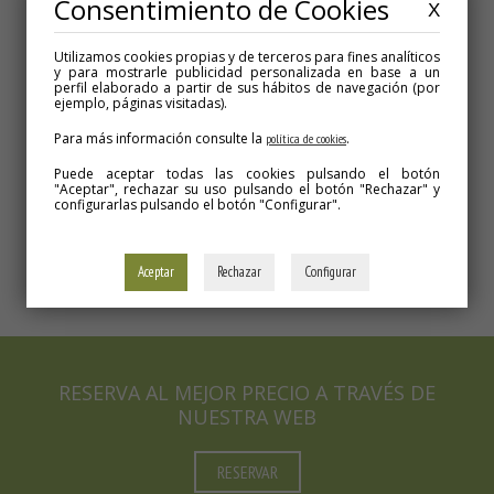
Consentimiento de Cookies
X
Utilizamos cookies propias y de terceros para fines analíticos
y para mostrarle publicidad personalizada en base a un
perfil elaborado a partir de sus hábitos de navegación (por
> CÓMO LLEGAR
ejemplo, páginas visitadas).
Para más información consulte la
.
política de cookies
Puede aceptar todas las cookies pulsando el botón
"Aceptar", rechazar su uso pulsando el botón "Rechazar" y
configurarlas pulsando el botón "Configurar".
Aceptar
Rechazar
Configurar
RESERVA AL MEJOR PRECIO A TRAVÉS DE
NUESTRA WEB
RESERVAR